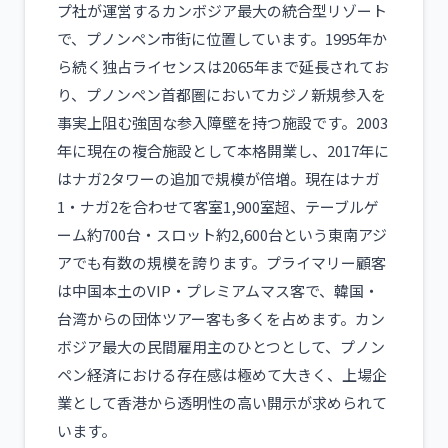
プ社が運営するカンボジア最大の統合型リゾート
で、プノンペン市街に位置しています。1995年か
ら続く独占ライセンスは2065年まで延長されてお
り、プノンペン首都圏においてカジノ新規参入を
事実上阻む強固な参入障壁を持つ施設です。2003
年に現在の複合施設として本格開業し、2017年に
はナガ2タワーの追加で規模が倍増。現在はナガ
1・ナガ2を合わせて客室1,900室超、テーブルゲ
ーム約700台・スロット約2,600台という東南アジ
アでも有数の規模を誇ります。プライマリー顧客
は中国本土のVIP・プレミアムマス客で、韓国・
台湾からの団体ツアー客も多くを占めます。カン
ボジア最大の民間雇用主のひとつとして、プノン
ペン経済における存在感は極めて大きく、上場企
業として香港から透明性の高い開示が求められて
います。