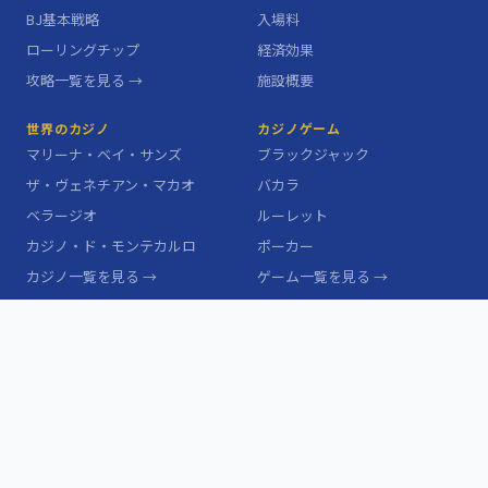
BJ基本戦略
入場料
ローリングチップ
経済効果
攻略一覧を見る →
施設概要
世界のカジノ
カジノゲーム
マリーナ・ベイ・サンズ
ブラックジャック
ザ・ヴェネチアン・マカオ
バカラ
ベラージオ
ルーレット
カジノ・ド・モンテカルロ
ポーカー
カジノ一覧を見る →
ゲーム一覧を見る →
カジノ用語辞典
サイト情報
ハウスエッジ
このサイトについて
コンプ
お問い合わせ
ハイローラー
プライバシーポリシー
バンクロール
サイトマップ
用語一覧を見る →