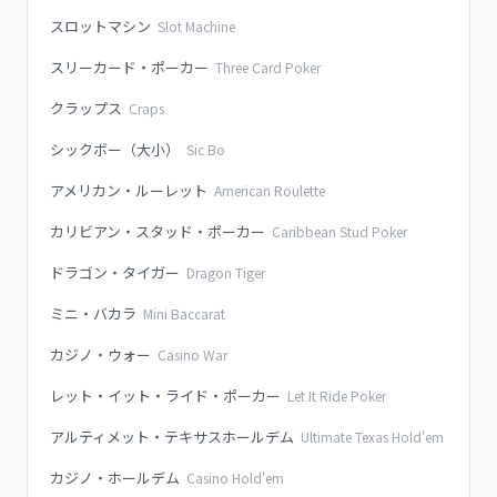
スロットマシン
Slot Machine
スリーカード・ポーカー
Three Card Poker
クラップス
Craps
シックボー（大小）
Sic Bo
アメリカン・ルーレット
American Roulette
カリビアン・スタッド・ポーカー
Caribbean Stud Poker
ドラゴン・タイガー
Dragon Tiger
ミニ・バカラ
Mini Baccarat
カジノ・ウォー
Casino War
レット・イット・ライド・ポーカー
Let It Ride Poker
アルティメット・テキサスホールデム
Ultimate Texas Hold'em
カジノ・ホールデム
Casino Hold'em