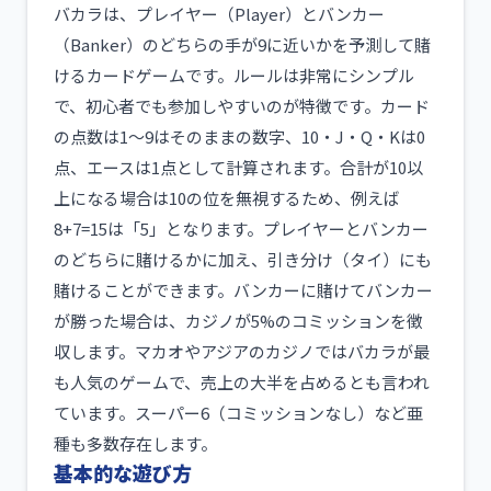
バカラは、プレイヤー（Player）とバンカー
（Banker）のどちらの手が9に近いかを予測して賭
けるカードゲームです。ルールは非常にシンプル
で、初心者でも参加しやすいのが特徴です。カード
の点数は1〜9はそのままの数字、10・J・Q・Kは0
点、エースは1点として計算されます。合計が10以
上になる場合は10の位を無視するため、例えば
8+7=15は「5」となります。プレイヤーとバンカー
のどちらに賭けるかに加え、引き分け（タイ）にも
賭けることができます。バンカーに賭けてバンカー
が勝った場合は、カジノが5%のコミッションを徴
収します。マカオやアジアのカジノではバカラが最
も人気のゲームで、売上の大半を占めるとも言われ
ています。スーパー6（コミッションなし）など亜
種も多数存在します。
基本的な遊び方