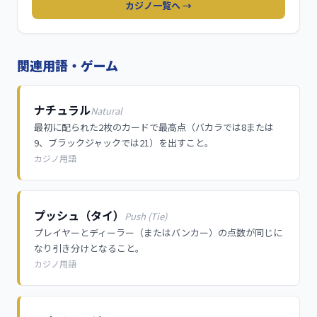
カジノ一覧へ →
関連用語・ゲーム
ナチュラル
Natural
最初に配られた2枚のカードで最高点（バカラでは8または
9、ブラックジャックでは21）を出すこと。
カジノ用語
プッシュ（タイ）
Push (Tie)
プレイヤーとディーラー（またはバンカー）の点数が同じに
なり引き分けとなること。
カジノ用語