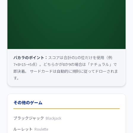
バカラのポイント：
スコアは合計の1の位だけを使用（例:
7+8=15→5点）。どちらかが8か9の場合は「ナチュラル」で
即決着。 サードカードは自動的に規則に従ってドローされま
す。
その他のゲーム
ブラックジャック
Blackjack
ルーレット
Roulette