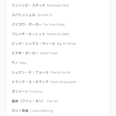
ミシシッピ・スタッド
Mississippi Stud
スパニッシュ21
Spanish 21
パイゴウ・ポーカー
Pai Gow Poker
フレンチ・ルーレット
French Roulette
ビッグ・シックス・ウィール
Big Six Wheel
ビデオ・ポーカー
Video Poker
ケノ
Keno
シュマン・ド・フェール
Chemin de Fer
トランテ・エ・カランテ
Trente et Quarante
ポンツーン
Pontoon
番摊（ファン・タン）
Fan-Tan
カジノ麻雀
Casino Mahjong