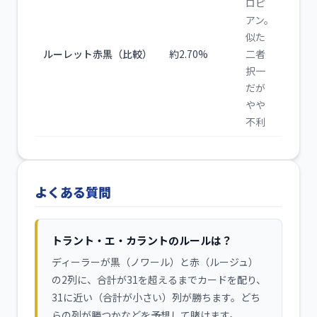
ロピ
アン。
似た
ルーレット赤黒（比較）
約2.70%
二者
択一
だが
やや
不利
よくある質問
トラント・エ・カラントのルールは？
ディーラーが黒（ノワール）と赤（ルージュ）
の2列に、合計が31を超えるまでカードを配り、
31に近い（合計が小さい）列が勝ちます。どち
らの列が勝つかなどを予想して賭けます。