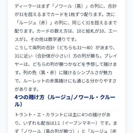
ディーラーはまず「ノワール（黒）」の列に、合計
が31を超えるまでカードを1枚ずつ配ります。次に
「ルージュ（赤）」の列に、同じく31を超えるまで
配ります。カードの数え方は、10と絵札が10、エー
スが1、その他は数字通りです。
こうして両列の合計（どちらも31〜40）が決まり、
31に近い（合計値が小さい）方の列が勝ち。プレイ
ヤーは、どちらの列が勝つかなどを予想して賭けま
す。列の色（黒・赤）に賭けるシンプルさが魅力
で、ルーレットの赤黒賭けにも通じる分かりやすさ
があります。
4つの賭け方（ルージュ/ノワール・クルー
ル）
トラント・エ・カラントには主に4つの賭けがあ
り、いずれも配当は1:1（イーブンマネー）です。ま
ず「ノワール（黒の列が勝つ）」と「ルージュ（赤