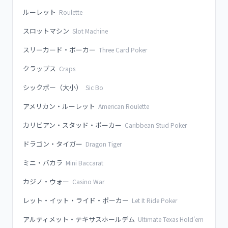
ルーレット
Roulette
スロットマシン
Slot Machine
スリーカード・ポーカー
Three Card Poker
クラップス
Craps
シックボー（大小）
Sic Bo
アメリカン・ルーレット
American Roulette
カリビアン・スタッド・ポーカー
Caribbean Stud Poker
ドラゴン・タイガー
Dragon Tiger
ミニ・バカラ
Mini Baccarat
カジノ・ウォー
Casino War
レット・イット・ライド・ポーカー
Let It Ride Poker
アルティメット・テキサスホールデム
Ultimate Texas Hold'em