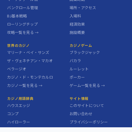
バンクロール管理
場所・アクセス
BJ基本戦略
入場料
ローリングチップ
経済効果
攻略一覧を見る →
施設概要
世界のカジノ
カジノゲーム
マリーナ・ベイ・サンズ
ブラックジャック
ザ・ヴェネチアン・マカオ
バカラ
ベラージオ
ルーレット
カジノ・ド・モンテカルロ
ポーカー
カジノ一覧を見る →
ゲーム一覧を見る →
カジノ用語辞典
サイト情報
ハウスエッジ
このサイトについて
コンプ
お問い合わせ
ハイローラー
プライバシーポリシー
バンクロール
サイトマップ