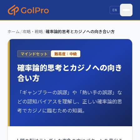
EN
ホーム
/
攻略・戦略
/
確率論的思考とカジノへの向き合い方
マインドセット
難易度：
中級
確率論的思考とカジノへの向き
合い方
「ギャンブラーの誤謬」や「熱い手の誤謬」な
どの認知バイアスを理解し、正しい確率論的思
考でカジノに臨むための知識。