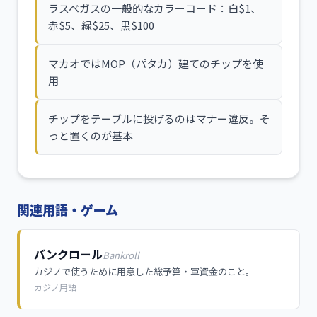
ラスベガスの一般的なカラーコード：白$1、
赤$5、緑$25、黒$100
マカオではMOP（パタカ）建てのチップを使
用
チップをテーブルに投げるのはマナー違反。そ
っと置くのが基本
関連用語・ゲーム
バンクロール
Bankroll
カジノで使うために用意した総予算・軍資金のこと。
カジノ用語