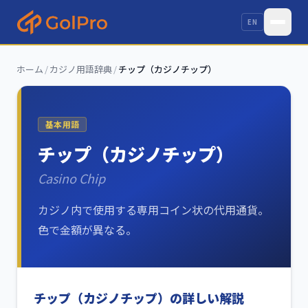
EN
ホーム
/
カジノ用語辞典
/
チップ（カジノチップ）
基本用語
チップ（カジノチップ）
Casino Chip
カジノ内で使用する専用コイン状の代用通貨。
色で金額が異なる。
チップ（カジノチップ）
の詳しい解説