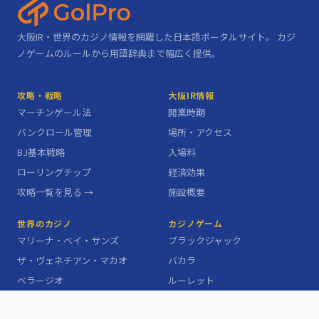
大阪IR・世界のカジノ情報を網羅した日本語ポータルサイト。 カジ
ノゲームのルールから用語辞典まで幅広く提供。
攻略・戦略
大阪IR情報
マーチンゲール法
開業時期
バンクロール管理
場所・アクセス
BJ基本戦略
入場料
ローリングチップ
経済効果
攻略一覧を見る →
施設概要
世界のカジノ
カジノゲーム
マリーナ・ベイ・サンズ
ブラックジャック
ザ・ヴェネチアン・マカオ
バカラ
ベラージオ
ルーレット
カジノ・ド・モンテカルロ
ポーカー