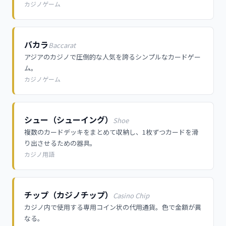
カジノゲーム
バカラ
Baccarat
アジアのカジノで圧倒的な人気を誇るシンプルなカードゲー
ム。
カジノゲーム
シュー（シューイング）
Shoe
複数のカードデッキをまとめて収納し、1枚ずつカードを滑
り出させるための器具。
カジノ用語
チップ（カジノチップ）
Casino Chip
カジノ内で使用する専用コイン状の代用通貨。色で金額が異
なる。