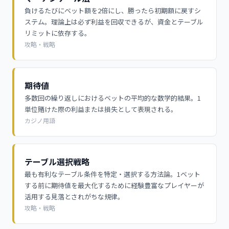
負けるたびにベット額を2倍にし、勝ったら初期額に戻すシ
ステム。理論上は必ず利益を回収できるが、資金とテーブル
リミットに依存する。
攻略・戦略
期待値
多数回の繰り返しにおけるベットの平均的な数学的結果。1
単位賭けた際の利益または損失として表現される。
カジノ用語
テーブル選択戦略
最も有利なテーブル条件を特定・選択する方法論。1ベット
する前に期待値を最大化するために経験豊富なプレイヤーが
活用する見落とされがちな規律。
攻略・戦略