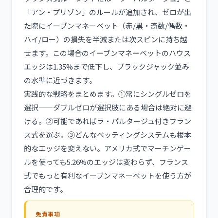
「アン・プリゾン」のルールが追加され、ゼロが出
た際にイーブンマネーベット（赤/黒・奇数/偶数・
ハイ/ロー）の損失を半減または次スピンに持ち越
せます。この場合のイーブンマネーベットのハウス
エッジは1.35%まで低下し、ブラックジャック並み
の水準に近づきます。
実践的な戦略をまとめます。①常にシングルゼロを
選択——ダブルゼロが選択肢にある場合は絶対に避
ける。②可能であればラ・パルタージュ付きフラン
ス式を選ぶ。③どんなベッティングシステムも根本
的なエッジを変えない。アメリカ式でマーチンゲー
ルを使っても5.26%のエッジは変わらず、フランス
式でもっと有利なイーブンマネーベットを使う方が
合理的です。
免責事項