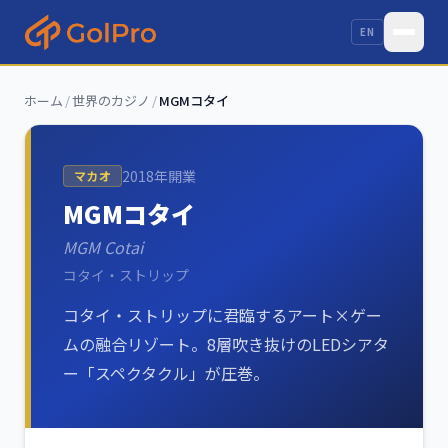
EN
ホーム
/
世界のカジノ
/
MGMコタイ
2018
年開業
マカオ
MGMコタイ
MGM Cotai
コタイ・ストリップ
コタイ・ストリップに君臨するアート×ゲー
ムの融合リゾート。8層吹き抜けのLEDシアタ
ー「スペクタクル」が圧巻。