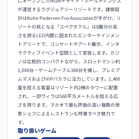
にオープンしたMGMチャイナ・ホールディングス
が運営するラグジュアリーリゾートです。建築設
計はKohn Pedersen Fox Associatesが手がけ、リ
ゾートの核となる「スペクタクル」は8層分の高
さを誇るLED内壁に囲まれたエンターテインメン
トアリーナで、コンサートやアート展示、インタ
ラクティブイベント空間として変容します。カジ
ノは比較的コンパクトながら、スロットマシン約
1,500台・ゲームテーブル360台を擁し、プレミア
ムマスおよびVIPバカラに注力しています。1,400
室を超える客室はリゾート内2棟のタワーに配置
され、一部ヴィラは560平方メートルを超える広
さを誇ります。マカオで最も評価の高い複数の受
賞シェフによるレストランも特筆すべき魅力で
す。
取り扱いゲーム