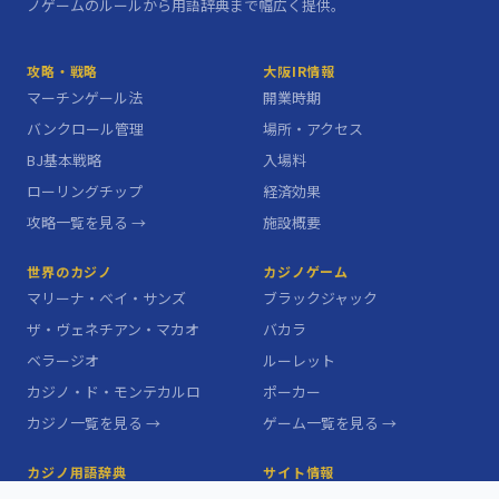
ノゲームのルールから用語辞典まで幅広く提供。
攻略・戦略
大阪IR情報
マーチンゲール法
開業時期
バンクロール管理
場所・アクセス
BJ基本戦略
入場料
ローリングチップ
経済効果
攻略一覧を見る →
施設概要
世界のカジノ
カジノゲーム
マリーナ・ベイ・サンズ
ブラックジャック
ザ・ヴェネチアン・マカオ
バカラ
ベラージオ
ルーレット
カジノ・ド・モンテカルロ
ポーカー
カジノ一覧を見る →
ゲーム一覧を見る →
カジノ用語辞典
サイト情報
ハウスエッジ
このサイトについて