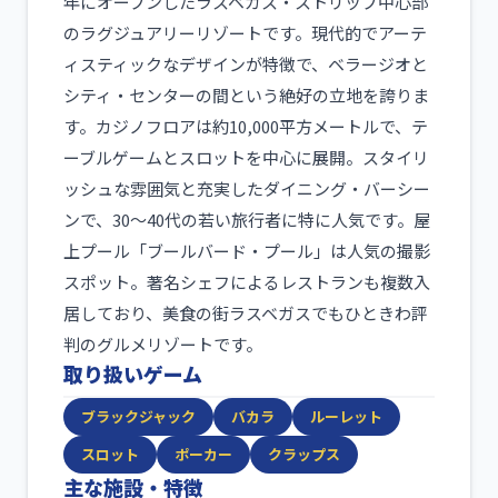
年にオープンしたラスベガス・ストリップ中心部
のラグジュアリーリゾートです。現代的でアーテ
ィスティックなデザインが特徴で、ベラージオと
シティ・センターの間という絶好の立地を誇りま
す。カジノフロアは約10,000平方メートルで、テ
ーブルゲームとスロットを中心に展開。スタイリ
ッシュな雰囲気と充実したダイニング・バーシー
ンで、30〜40代の若い旅行者に特に人気です。屋
上プール「ブールバード・プール」は人気の撮影
スポット。著名シェフによるレストランも複数入
居しており、美食の街ラスベガスでもひときわ評
判のグルメリゾートです。
取り扱いゲーム
ブラックジャック
バカラ
ルーレット
スロット
ポーカー
クラップス
主な施設・特徴