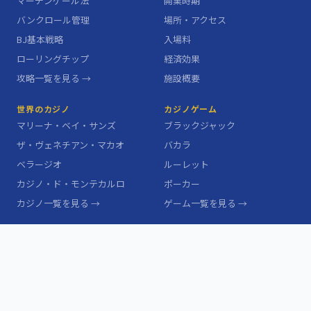
マーチンゲール法
開業時期
バンクロール管理
場所・アクセス
BJ基本戦略
入場料
ローリングチップ
経済効果
攻略一覧を見る →
施設概要
世界のカジノ
カジノゲーム
マリーナ・ベイ・サンズ
ブラックジャック
ザ・ヴェネチアン・マカオ
バカラ
ベラージオ
ルーレット
カジノ・ド・モンテカルロ
ポーカー
カジノ一覧を見る →
ゲーム一覧を見る →
カジノ用語辞典
サイト情報
ハウスエッジ
このサイトについて
コンプ
お問い合わせ
ハイローラー
プライバシーポリシー
バンクロール
サイトマップ