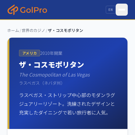
EN
ホーム
/
世界のカジノ
/
ザ・コスモポリタン
2010
年開業
アメリカ
ザ・コスモポリタン
The Cosmopolitan of Las Vegas
ラスベガス（ネバダ州）
ラスベガス・ストリップ中心部のモダンラグ
ジュアリーリゾート。洗練されたデザインと
充実したダイニングで若い旅行者に人気。