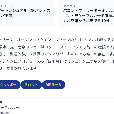
スコード
アクセス
マートカジュアル（短パン・ス
パコン・フェリーターミナル
ッパ不可）
ゴンドラケーブルカーで直結
カオ空港からは車で約10分。
・ストリップにオープンしたウィン・リゾーツの2つ目のマカオ施設で
噴水・光・音楽のショーはコタイ・ストリップでも随一の壮観です
る「到着体験」は世界のカジノリゾートの中でも唯一の存在です。1
・チャン氏プロデュースの「四川月」はミシュラン二つ星を獲得。
リーが貫かれています。
シックボー
スロット
VIPルーム
ョー
ケーブルカー
ン監修）