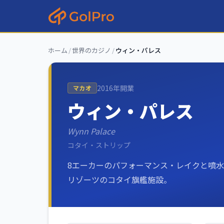
ホーム
/
世界のカジノ
/
ウィン・パレス
2016
年開業
マカオ
ウィン・パレス
Wynn Palace
コタイ・ストリップ
8エーカーのパフォーマンス・レイクと噴
リゾーツのコタイ旗艦施設。