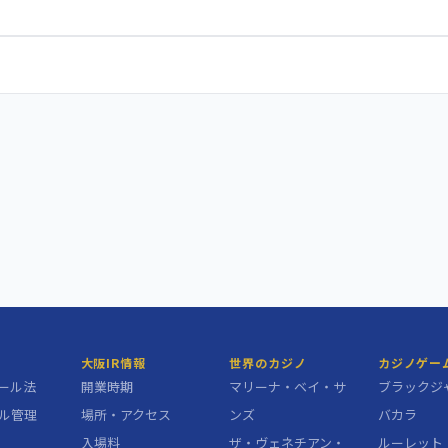
大阪IR情報
世界のカジノ
カジノゲー
ール法
開業時期
マリーナ・ベイ・サ
ブラックジ
ル管理
場所・アクセス
ンズ
バカラ
入場料
ザ・ヴェネチアン・
ルーレット