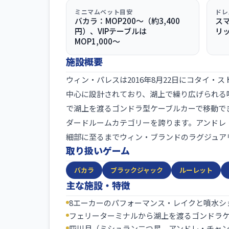
ミニマムベット目安
ドレ
バカラ：MOP200〜（約3,400
ス
円）、VIPテーブルは
リ
MOP1,000〜
施設概要
ウィン・パレスは2016年8月22日にコタイ
中心に設計されており、湖上で繰り広げられる
で湖上を渡るゴンドラ型ケーブルカーで移動でき
ダードルームカテゴリーを誇ります。アンドレ
細部に至るまでウィン・ブランドのラグジュア
取り扱いゲーム
バカラ
ブラックジャック
ルーレット
主な施設・特徴
8エーカーのパフォーマンス・レイクと噴水シ
フェリーターミナルから湖上を渡るゴンドラ
四川月（ミシュラン二つ星、アンドレ・チャ