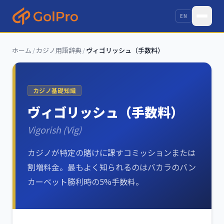
EN
ホーム
/
カジノ用語辞典
/
ヴィゴリッシュ（手数料）
カジノ基礎知識
ヴィゴリッシュ（手数料）
Vigorish (Vig)
カジノが特定の賭けに課すコミッションまたは
割増料金。最もよく知られるのはバカラのバン
カーベット勝利時の5%手数料。