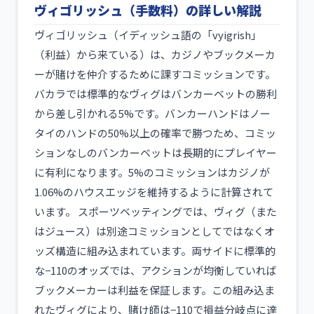
ヴィゴリッシュ（手数料）
の詳しい解説
ヴィゴリッシュ（イディッシュ語の「vyigrish」
（利益）から来ている）は、カジノやブックメーカ
ーが賭けを仲介するために課すコミッションです。
バカラでは標準的なヴィグはバンカーベットの勝利
から差し引かれる5%です。バンカーハンドはノー
タイのハンドの50%以上の確率で勝つため、コミッ
ションなしのバンカーベットは長期的にプレイヤー
に有利になります。5%のコミッションはカジノが
1.06%のハウスエッジを維持するように計算されて
います。 スポーツベッティングでは、ヴィグ（また
はジュース）は別途コミッションとしてではなくオ
ッズ構造に組み込まれています。両サイドに標準的
な−110のオッズでは、アクションが均衡していれば
ブックメーカーは利益を保証します。この組み込ま
れたヴィグにより、賭け師は−110で損益分岐点に達