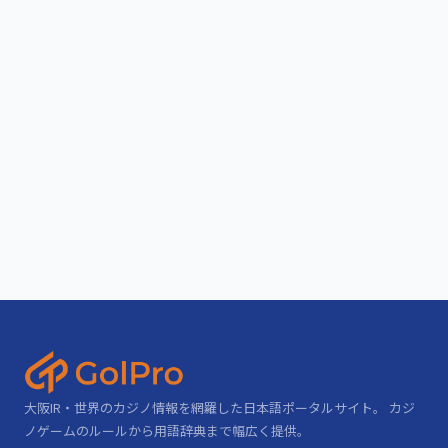
大阪IR・世界のカジノ情報を網羅した日本語ポータルサイト。 カジ
ノゲームのルールから用語辞典まで幅広く提供。