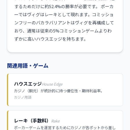
するためだけに約52.4%の勝率が必要です。 ポーカ
ーではヴィグはレーキとして現れます。コミッショ
ンフリーのバカラバリアントはヴィグを再構成して
おり、通常は従来の5%コミッションゲームよりわ
ずかに高いハウスエッジを持ちます。
関連用語・ゲーム
ハウスエッジ
House Edge
カジノ（胴元）が統計的に持つ優位性・期待利益率。
カジノ用語
レーキ（手数料）
Rake
ポーカーゲームを運営するためにカジノが各ポットから差し