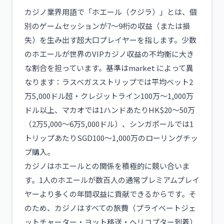
カジノ業界用語で「ホエール（クジラ）」とは、個
別のゲームセッションが7〜9桁の収益（または損
失）を生み出す超大口プレイヤーを指します。少数
のホエールが世界のVIPカジノ収益の不均衡に大き
な割合を担っています。基準はmarket によって異
なります：ラスベガスストリップでは平均ベット2
万5,000ドル超・クレジットライン100万〜1,000万
ドル以上、マカオでは1ハンドあたりHK$20〜50万
（2万5,000〜6万5,000ドル）、シンガポールでは1
トリップあたりSGD100〜1,000万のローリングチッ
プ購入。
カジノはホエールとの関係を積極的に競い合いま
す。1人のホエールが数百人の通常プレミアムプレイ
ヤーより多くの年間収益に貢献できるからです。そ
のため、カジノはすべての旅費（プライベートジェ
ットチャーター・ヨット移送・ヘリコプター到着）