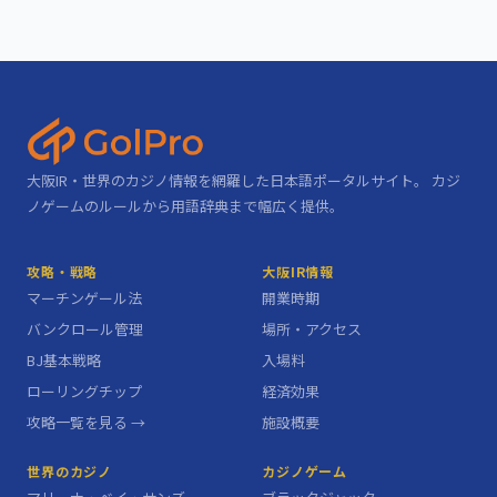
大阪IR・世界のカジノ情報を網羅した日本語ポータルサイト。 カジ
ノゲームのルールから用語辞典まで幅広く提供。
攻略・戦略
大阪IR情報
マーチンゲール法
開業時期
バンクロール管理
場所・アクセス
BJ基本戦略
入場料
ローリングチップ
経済効果
攻略一覧を見る →
施設概要
世界のカジノ
カジノゲーム