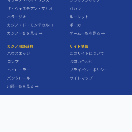
マリーナ・ベイ・サンズ
ブラックジャック
ザ・ヴェネチアン・マカオ
バカラ
ベラージオ
ルーレット
カジノ・ド・モンテカルロ
ポーカー
カジノ一覧を見る →
ゲーム一覧を見る →
カジノ用語辞典
サイト情報
ハウスエッジ
このサイトについて
コンプ
お問い合わせ
ハイローラー
プライバシーポリシー
バンクロール
サイトマップ
用語一覧を見る →
※本サイトは情報提供を目的としています。ギャンブルには適切な管理が
必要です。 18歳（一部地域では21歳）未満の方のカジノ利用は法律で禁
止されています。
©
2026
Golpro（ゴルプロ）All rights reserved.