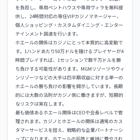
を負担し、専用ペントハウスや専用ヴィラを無料提
供し、24時間対応の専任VIPカジノマネージャー、
個人ショッピング・カスタムダイニング・エンター
テインメント調達を行います。
ホエールの関係はカジノにとって本質的に高変動で
す。1ハンドあたり50万ドルを賭けるプレイヤーが4
時間プレイすれば、1セッションで数千万ドルを勝
ち負けする可能性があります。MGMリゾーツやウィ
ンリゾーツなどの大手は四半期収益に対する単一の
ホエールの勝ち負けの影響を開示しています。長期
的には大数の法則がカジノ側に働きますが、短期的
なリスクは実在します。
最も価値あるホエール関係はCEOや会長レベルで管
理されます。カジノとホエールの関係は通常のカス
タマーサービスを超え、戦略的な企業パートナーシ
ップになります。ホエールの招致と維持に費やされ