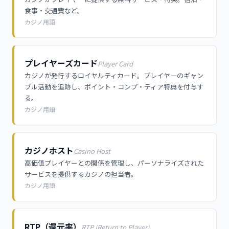
食事・交通費など。
カジノ用語
プレイヤーズカード
Player Card
カジノが発行するロイヤルティカード。プレイヤーのギャン
ブル活動を追跡し、ポイント・コンプ・ティア特典を付与す
る。
カジノ用語
カジノホスト
Casino Host
高価値プレイヤーとの関係を管理し、パーソナライズされた
サービスを提供するカジノの担当者。
カジノ用語
RTP（還元率）
RTP (Return to Player)