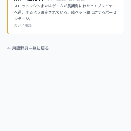
スロットマシンまたはゲームが長期間にわたってプレイヤー
へ還元するよう設定されている、総ベット額に対するパーセ
ンテージ。
カジノ用語
← 用語辞典一覧に戻る