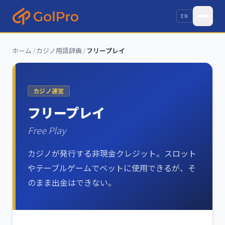
EN
ホーム
/
カジノ用語辞典
/
フリープレイ
カジノ運営
フリープレイ
Free Play
カジノが発行する非現金クレジット。スロット
やテーブルゲームでベットに使用できるが、そ
のまま出金はできない。