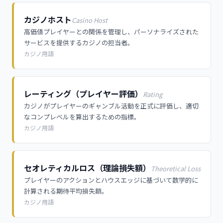
カジノホスト
Casino Host
高価値プレイヤーとの関係を管理し、パーソナライズされた
サービスを提供するカジノの担当者。
カジノ用語
レーティング（プレイヤー評価）
Rating
カジノがプレイヤーのギャンブル活動を正式に評価し、適切
なコンプレベルを算出するための指標。
カジノ用語
セオレティカルロス（理論損失額）
Theoretical Loss
プレイヤーのアクションとハウスエッジに基づいて数学的に
計算される期待平均損失額。
カジノ用語