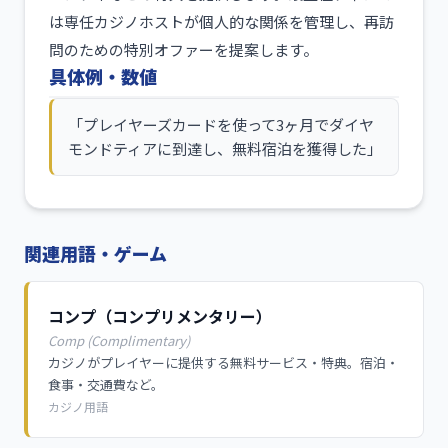
は専任カジノホストが個人的な関係を管理し、再訪
問のための特別オファーを提案します。
具体例・数値
「プレイヤーズカードを使って3ヶ月でダイヤ
モンドティアに到達し、無料宿泊を獲得した」
関連用語・ゲーム
コンプ（コンプリメンタリー）
Comp (Complimentary)
カジノがプレイヤーに提供する無料サービス・特典。宿泊・
食事・交通費など。
カジノ用語