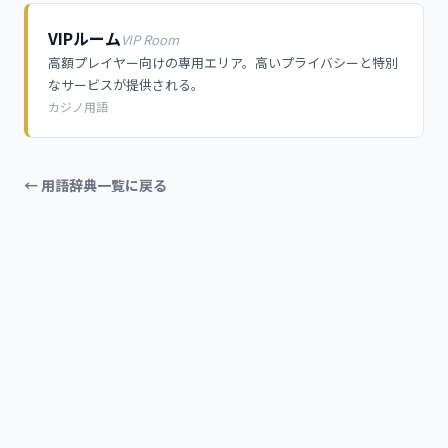
VIPルーム
VIP Room
高額プレイヤー向けの専用エリア。高いプライバシーと特別
なサービスが提供される。
カジノ用語
← 用語辞典一覧に戻る