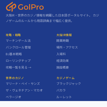
大阪IR・世界のカジノ情報を網羅した日本語ポータルサイト。 カジ
ノゲームのルールから用語辞典まで幅広く提供。
攻略・戦略
大阪IR情報
マーチンゲール法
開業時期
バンクロール管理
場所・アクセス
BJ基本戦略
入場料
ローリングチップ
経済効果
攻略一覧を見る →
施設概要
世界のカジノ
カジノゲーム
マリーナ・ベイ・サンズ
ブラックジャック
ザ・ヴェネチアン・マカオ
バカラ
ベラージオ
ルーレット
カジノ・ド・モンテカルロ
ポーカー